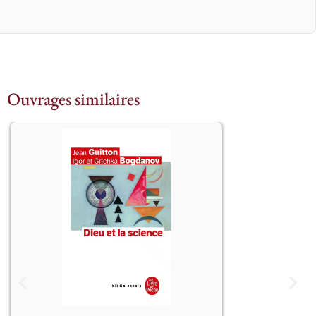
Ouvrages similaires
									A-t-
on le droit de penser ensemble Dieu 
et la science ? De dépasser le conflit 
entre le croyant – pour qui Dieu n’est 
ni démontrable, ni calculable – et le 
savant – pour qui Dieu n’est même 
pas une hypothèse de travail ?

Tel est l’enjeu de ce livre qui s’autorise 
d’une évidence : la science pose des 
questions qui, jusqu’à une date 
récente, n’appartenaient qu’à la 