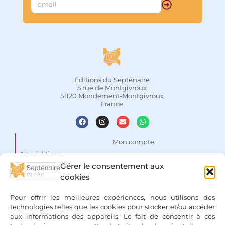
Éditions du Septénaire
5 rue de Montgivroux
51120 Mondement-Montgivroux
France
Mon compte
Nos éditions
Panier
Gérer le consentement aux
Auteurs
Liste de souhaits
cookies
Focus
Conditions Générales de
Pour offrir les meilleures expériences, nous utilisons des
Vente
Espace libraires
technologies telles que les cookies pour stocker et/ou accéder
aux informations des appareils. Le fait de consentir à ces
Mentions légales & Politique
Nous contacter