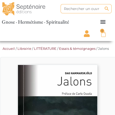
Search
Search
for:
Gnose · Hermétisme · Spiritualité
0
Accueil
/
Librairie
/
LITTÉRATURE
/
Essais & témoignages
/ Jalons