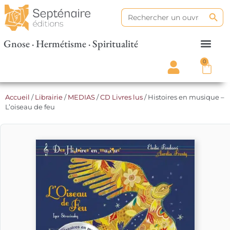
Search
Search
for:
Gnose · Hermétisme · Spiritualité
0
Accueil
/
Librairie
/
MEDIAS
/
CD Livres lus
/ Histoires en musique –
L’oiseau de feu