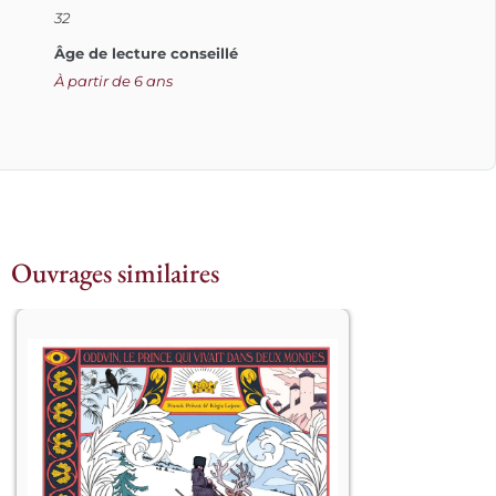
32
Âge de lecture conseillé
À partir de 6 ans
Ouvrages similaires
									Un 
roi tyrannique père de trois garçons 
dont les infirmités respectives (sourd, 
aveugle et muet) symbolisent ses 
fautes à l’égard de son peuple, est 
chassé de son trône. Seul, son 
deuxième fils, Oddvin, échappe au 