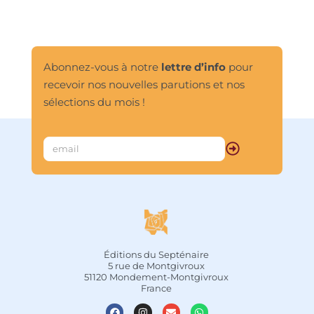
humour délicieux, fait partie de ces 
grands petits livres comme Le Petit 
Prince et Jonathan Livingston le 
goéland. La limpidité, la profondeur 
du Chevalier à l’armure rouillée, qui 
Abonnez-vous à notre
lettre d’info
pour
parle au cœur et à l’âme, en font un 
recevoir nos nouvelles parutions et nos
conte d’une portée universelle.								
sélections du mois !
Éditions du Septénaire
5 rue de Montgivroux
51120 Mondement-Montgivroux
France