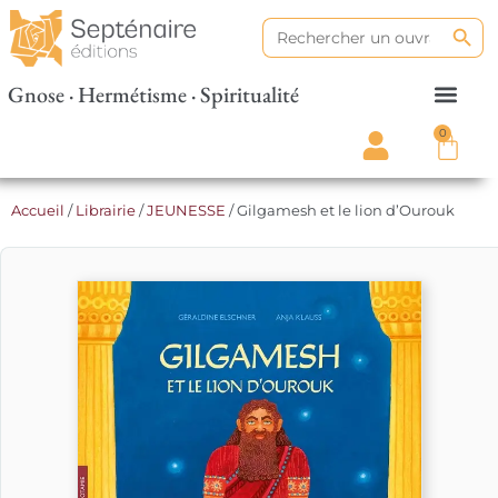
Search
Search
for:
Gnose · Hermétisme · Spiritualité
0
Accueil
/
Librairie
/
JEUNESSE
/ Gilgamesh et le lion d’Ourouk