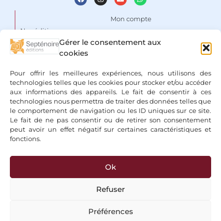
Mon compte
Nos éditions
Panier
Gérer le consentement aux
Auteurs
cookies
Liste de souhaits
Focus
Conditions Générales de
Pour offrir les meilleures expériences, nous utilisons des
Vente
Espace libraires
technologies telles que les cookies pour stocker et/ou accéder
aux informations des appareils. Le fait de consentir à ces
Mentions légales & Politique
Nous contacter
technologies nous permettra de traiter des données telles que
de confidentialité
le comportement de navigation ou les ID uniques sur ce site.
Le fait de ne pas consentir ou de retirer son consentement
peut avoir un effet négatif sur certaines caractéristiques et
fonctions.
Ok
+ Bancontact, Klarna, Paypal
Refuser
Préférences