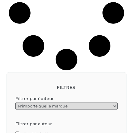
émerveillé.

Si belle qu’il ne 
regarde déjà plus 
qu’elle et que, dans 
le cœur cruel de la 
reine, la jalousie a 
tout glacé.

Un bel album à offrir 
ou à lire dès 5 ans.								
FILTRES
Filtrer par éditeur
Filtrer par auteur