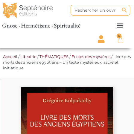
Search
Search
for:
Gnose · Hermétisme · Spiritualité
0
Accueil
/
Librairie
/
THÉMATIQUES
/
Ecoles des mystères
/ Livre des
morts des anciens égyptiens – Un texte mystérieux, sacré et
initiatique