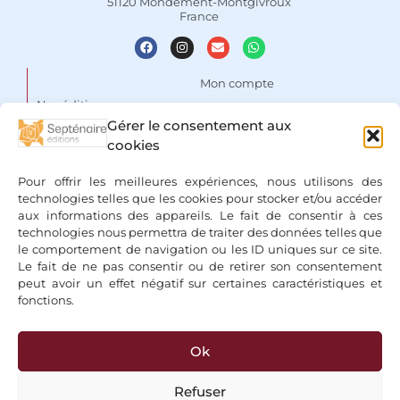
51120 Mondement-Montgivroux
France
Mon compte
Nos éditions
Panier
Gérer le consentement aux
Auteurs
cookies
Liste de souhaits
Focus
Conditions Générales de
Pour offrir les meilleures expériences, nous utilisons des
Vente
Espace libraires
technologies telles que les cookies pour stocker et/ou accéder
aux informations des appareils. Le fait de consentir à ces
Mentions légales & Politique
Nous contacter
technologies nous permettra de traiter des données telles que
de confidentialité
le comportement de navigation ou les ID uniques sur ce site.
Le fait de ne pas consentir ou de retirer son consentement
peut avoir un effet négatif sur certaines caractéristiques et
fonctions.
Ok
+ Bancontact, Klarna, Paypal
Refuser