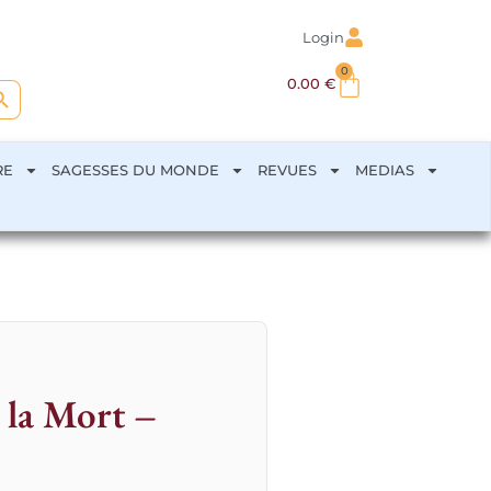
Login
0
arch Button
0.00
€
RE
SAGESSES DU MONDE
REVUES
MEDIAS
e la Mort –