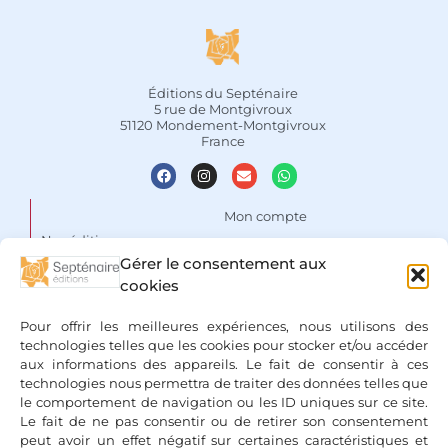
Éditions du Septénaire
5 rue de Montgivroux
51120 Mondement-Montgivroux
France
Mon compte
Nos éditions
Panier
Gérer le consentement aux
Auteurs
cookies
Liste de souhaits
Focus
Conditions Générales de
Pour offrir les meilleures expériences, nous utilisons des
Vente
Espace libraires
technologies telles que les cookies pour stocker et/ou accéder
aux informations des appareils. Le fait de consentir à ces
Mentions légales & Politique
Nous contacter
technologies nous permettra de traiter des données telles que
de confidentialité
le comportement de navigation ou les ID uniques sur ce site.
Le fait de ne pas consentir ou de retirer son consentement
peut avoir un effet négatif sur certaines caractéristiques et