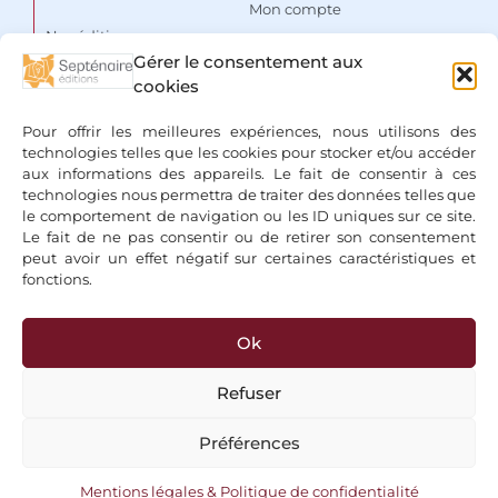
– en y ajoutant de nombreuses 
Mon compte
Nos éditions
Vitriole
 avec son texte énigmatique 
Panier
Gérer le consentement aux
inconnu, de 1599.

Auteurs
cookies
Liste de souhaits
Le présent livre présente donc une 
Focus
Conditions Générales de
Triade singulière : L’anonyme 
Pour offrir les meilleures expériences, nous utilisons des
Vente
Espace libraires
manuscrit de la 
Clef des Douze Clefs
, 
technologies telles que les cookies pour stocker et/ou accéder
simultanément en deux langues – en 
aux informations des appareils. Le fait de consentir à ces
Mentions légales & Politique
Nous contacter
Français et en Allemand face à face, 
technologies nous permettra de traiter des données telles que
de confidentialité
uni à l’édition originale des
 Douze 
le comportement de navigation ou les ID uniques sur ce site.
Clefs
 avec toutes ses planches, et à 
Le fait de ne pas consentir ou de retirer son consentement
l’
Énigme de la Pierre
, de 1599. Ce 
peut avoir un effet négatif sur certaines caractéristiques et
volume remarquable est complété 
fonctions.
par une introduction et de précieuses 
notes approfondies, pour tous les 
intéressés de l’antique tradition 
Ok
+ Bancontact, Klarna, Paypal
spirituelle sous l’habit de l’Alchimie.								
Refuser
Préférences
Copyright 2026 © Editions du Septénaire, tous droits réservés
Mentions légales & Politique de confidentialité