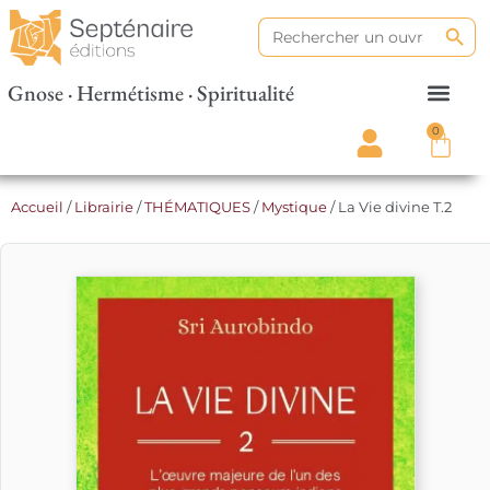
Search
Search
for:
Gnose · Hermétisme · Spiritualité
0
Accueil
/
Librairie
/
THÉMATIQUES
/
Mystique
/ La Vie divine T.2