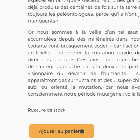
espèces en tant que « déclencheur » des grands
déjà produits des centaines de fois sur la terre 
toujours les paléontologues, parce qu’ils n’ont
manquants ».
Or nous sommes à la veille d’un tel saut é
accumulées depuis des millénaires dans no
codante vont brusquement coder – par l’action d
artificielle – et opérer la mutation rapide 
directions opposées. C’est ainsi que l’approche
de l’auteur débouche dans la deuxième partie
visionnaire du devenir de l’humanité : s
apparaîtront des surhumains et des « super-ch
subi ou orienté la mutation, car nous avon
consciemment notre période mutagène : voilà la 
Rupture de stock
Ajouter au panier