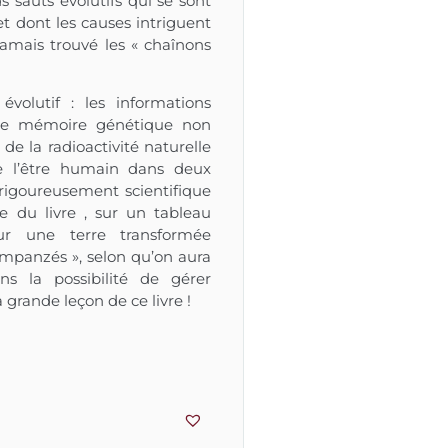
 sauts évolutifs qui se sont
et dont les causes intriguent
 jamais trouvé les « chaînons
volutif : les informations
tre mémoire génétique non
e la radioactivité naturelle
de l’être humain dans deux
 rigoureusement scientifique
 du livre , sur un tableau
ur une terre transformée
impanzés », selon qu’on aura
s la possibilité de gérer
grande leçon de ce livre !