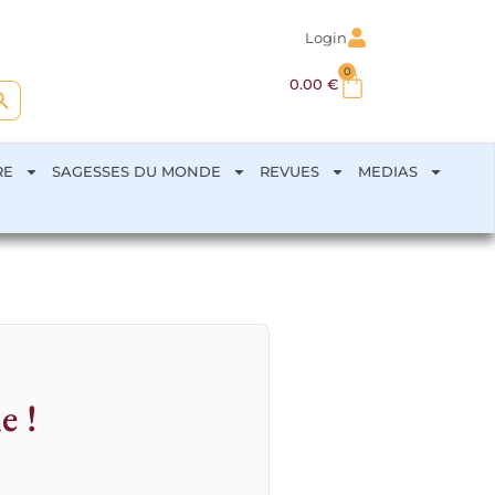
Login
0
arch Button
0.00
€
RE
SAGESSES DU MONDE
REVUES
MEDIAS
e !