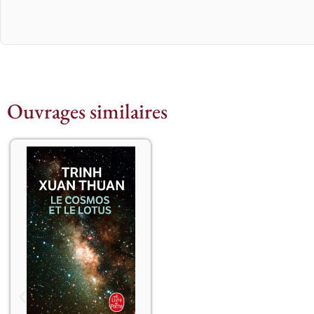
Ouvrages similaires
Que nous dit la science 
sur la nature de 
l’univers ? Par quel 
mystère le langage 
mathématique se 
révèle-t-il aussi 
performant pour décrire 
les phénomènes 
physiques, de 
l’infiniment petit à 