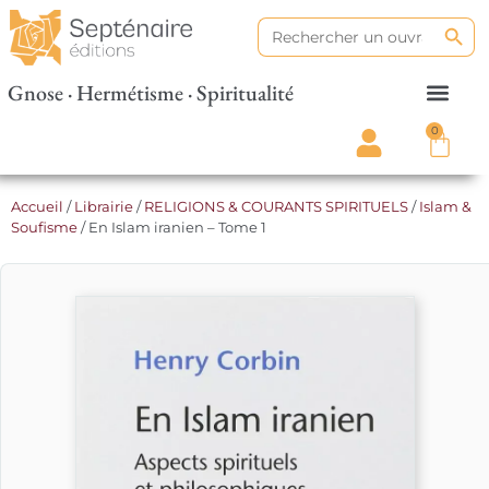
Search
Search
for:
Gnose · Hermétisme · Spiritualité
0
Accueil
/
Librairie
/
RELIGIONS & COURANTS SPIRITUELS
/
Islam &
Soufisme
/ En Islam iranien – Tome 1