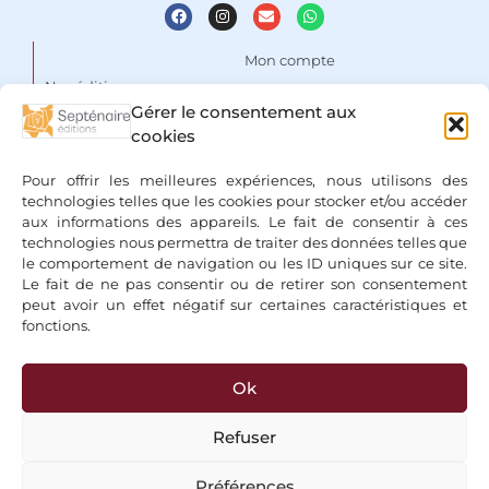
Mon compte
Nos éditions
Panier
Gérer le consentement aux
Auteurs
cookies
Liste de souhaits
Focus
Conditions Générales de
Pour offrir les meilleures expériences, nous utilisons des
Vente
Espace libraires
technologies telles que les cookies pour stocker et/ou accéder
aux informations des appareils. Le fait de consentir à ces
Mentions légales & Politique
Nous contacter
technologies nous permettra de traiter des données telles que
de confidentialité
le comportement de navigation ou les ID uniques sur ce site.
Le fait de ne pas consentir ou de retirer son consentement
peut avoir un effet négatif sur certaines caractéristiques et
fonctions.
Ok
+ Bancontact, Klarna, Paypal
Refuser
Préférences