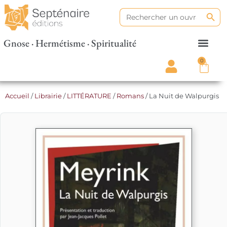
Search
Search
for:
Gnose · Hermétisme · Spiritualité
0
Accueil
/
Librairie
/
LITTÉRATURE
/
Romans
/ La Nuit de Walpurgis