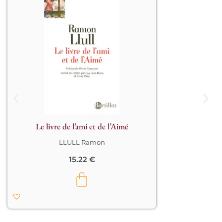
Classique de la littérature mystique, 
Le Livre de l’ami et de l’Aimé s’inscrit 
dans la veine du Cantique des 
cantiques, tout en s’inspirant de la 
tradition soufie. Composé de 365 
versets, qui doivent nourrir une 
méditation quotidienne, il constitue 
une partie du roman Blaquerne. 
L’Aimé représente Dieu et l’ami 
l’homme amoureux de Dieu. Ce 
chant, d’une très pure et très noble 
Le livre de l’ami et de l’Aimé
élévation, fait l’éloge de la solitude et 
de la contemplation. La préface de 
LLULL Ramon
Michel Cazenave replace Ramon Llull 
dans le contexte de son siècle et cerne 
15.22
€
son entreprise spirituelle : « L’Amour 
est tout pour notre Majorquin : rien 
n’existe que d’amour, par l’amour et 
pour l’amour, dans cet Amour éternel 
qui circule à jamais entre le Père et le 
Fils par l’entremise de l’Esprit, dans 
cet Amour cosmogonique où toutes 