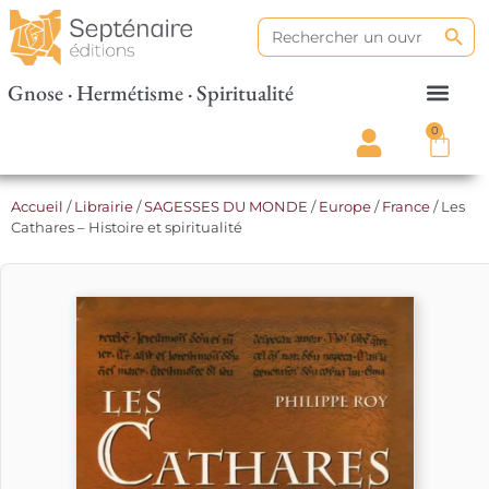
Search
Search
for:
Gnose · Hermétisme · Spiritualité
0
Accueil
/
Librairie
/
SAGESSES DU MONDE
/
Europe
/
France
/ Les
Cathares – Histoire et spiritualité