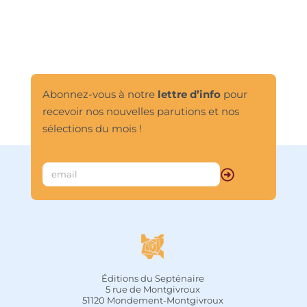
les créatures sont appelées à boire le 
vin de la Vie et à recevoir le baiser de 
la divine haleine. » La présente 
traduction, due à Guy Lévis Mano et 
Josep Palau, restitue la grande poésie 
de cet écrit qui compte parmi les plus 
importants de son auteur.								
Abonnez-vous à notre
lettre d’info
pour
recevoir nos nouvelles parutions et nos
sélections du mois !
Éditions du Septénaire
5 rue de Montgivroux
51120 Mondement-Montgivroux